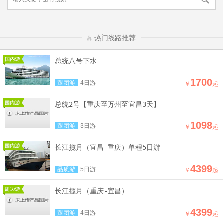
热门线路推荐
总统八号下水
1700
跟团游
4日游
￥
起
总统2号【重庆至万州至宜昌3天】
1098
跟团游
3日游
￥
起
长江揽月（宜昌-重庆）单程5日游
4399
品质游
5日游
￥
起
长江揽月（重庆-宜昌）
4399
跟团游
4日游
￥
起