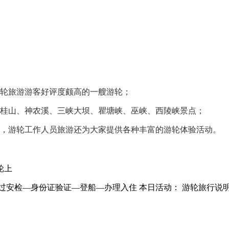
游轮旅游游客好评度颇高的一艘游轮；
双桂山、神农溪、三峡大坝、瞿塘峡、巫峡、西陵峡景点；
景，游轮工作人员旅游还为大家提供各种丰富的游轮体验活动。
轮上
李通过安检—身份证验证—登船—办理入住 本日活动： 游轮旅行说明会（