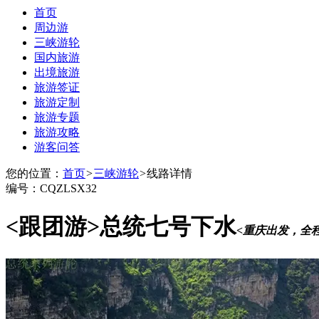
首页
周边游
三峡游轮
国内旅游
出境旅游
旅游签证
旅游定制
旅游专题
旅游攻略
游客问答
您的位置：
首页
>
三峡游轮
>
线路详情
编号：CQZLSX32
<跟团游>
总统七号下水
<重庆出发，全