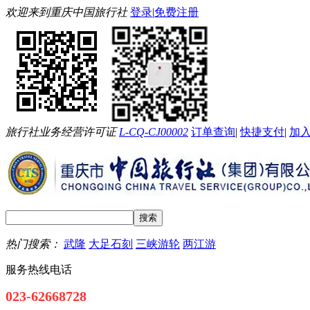
欢迎来到重庆中国旅行社
登录
|
免费注册
旅行社业务经营许可证
L-CQ-CJ00002
订单查询
|
快捷支付
|
加
热门搜索：
武隆
大足石刻
三峡游轮
两江游
服务热线电话
023-62668728