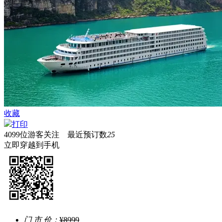
收藏
打印
4099
位游客关注 最近预订数
25
立即穿越到手机
门 市 价：
¥8999