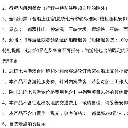
2、行程内所列餐食（行程中特别注明须自理的除外）；
3、全程船票（含船上住宿[总统七号游轮标准间2楼起随机安
4、景点：丰都双桂山、神农溪、三峡大坝、瞿塘峡、巫峡、
5、船陪：持导游证或者领队证的船陪服务（船陪服务费：100
特别提醒：包含的景点及餐食不可拆分，为游轮包含的既定内
费用不含：
1、总统七号港澳台同胞和外籍乘客游轮订票需在船上支付小费给
2、本产品不含游轮服务费。针对内宾乘客，若您对船上工作
3、除【总统七号游轮价格费用包含】中列明项目以外的其他
4、本产品不含往返出发地的交通费用，敬请自理。请妥善安
5、本产品不含自费岸上观光，参考价格：丰都鬼城290元/人，
6、自费景点消费提示：