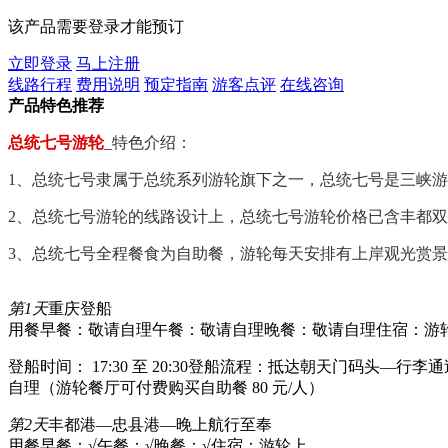
该产品需要登录才能预订
立即登录
马上注册
线路行程
费用说明
预定指南
游客点评
在线咨询
产品特色推荐
总统七号游轮
_特色介绍：
1、总统七号隶属于总统系列游轮旗下之一，总统七号是三峡
2、总统七号游轮的线路设计上，总统七号游轮价格已含丰都
3、总统七号全程餐食为自助餐，游轮每天安排有上岸观光赏
第1天
重庆登船
用餐早餐：敬请自理
午餐：敬请自理
晚餐：敬请自理
住宿：游
登船时间： 17:30 至 20:30登船流程：抵达朝天门码头—行
自理（游轮餐厅可付费购买自助餐 80 元/人）
第2天
丰都港—忠县港—晚上航行至奉
用餐早餐：√
午餐：√
晚餐：√
住宿：游轮上