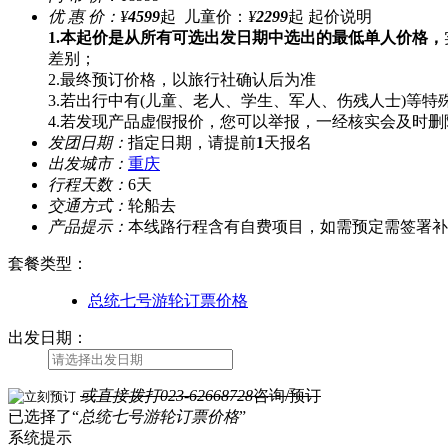
优 惠 价：
¥
4599
起 儿童价：
¥
2299
起
起价说明
1.本起价是从所有可选出发日期中选出的最低单人价格，
差别；
2.最终预订价格，以旅行社确认后为准
3.若出行中有(儿童、老人、学生、军人、伤残人士)等
4.若发现产品虚假报价，您可以举报，一经核实会及时删
发团日期：
指定日期，请提前
1
天报名
出发城市：
重庆
行程天数：
6天
交通方式：
轮船去
产品提示：
本线路行程含有自费项目，如需预定需签署补
套餐类型
：
总统七号游轮订票价格
出发日期：
或直接拨打
023-62668728
咨询/预订
已选择了“
总统七号游轮订票价格
”
系统提示