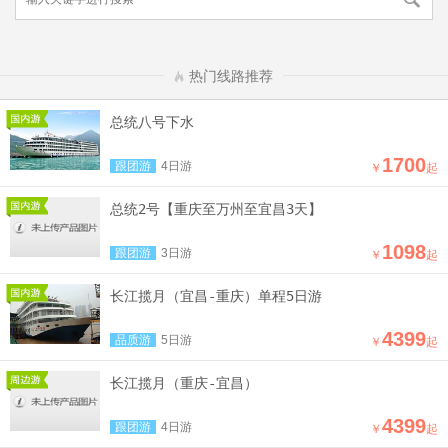
热门线路推荐
总统八号下水
1700
跟团游
4日游
￥
起
总统2号【重庆至万州至宜昌3天】
1098
跟团游
3日游
￥
起
长江揽月（宜昌-重庆）单程5日游
4399
品质游
5日游
￥
起
长江揽月（重庆-宜昌）
4399
跟团游
4日游
￥
起