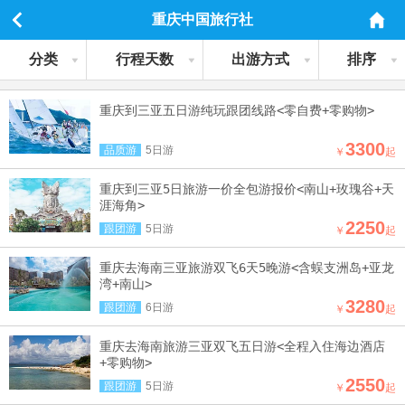
重庆中国旅行社
分类
行程天数
出游方式
排序
重庆到三亚五日游纯玩跟团线路<零自费+零购物>
3300
品质游
5日游
￥
起
重庆到三亚5日旅游一价全包游报价<南山+玫瑰谷+天
涯海角>
2250
跟团游
5日游
￥
起
重庆去海南三亚旅游双飞6天5晚游<含蜈支洲岛+亚龙
湾+南山>
3280
跟团游
6日游
￥
起
重庆去海南旅游三亚双飞五日游<全程入住海边酒店
+零购物>
2550
跟团游
5日游
￥
起