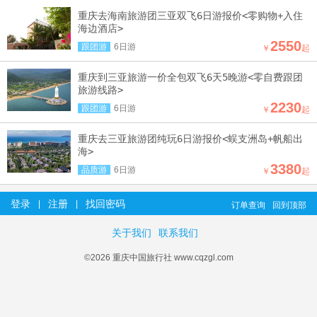
重庆去海南旅游团三亚双飞6日游报价<零购物+入住
海边酒店>
2550
跟团游
6日游
￥
起
重庆到三亚旅游一价全包双飞6天5晚游<零自费跟团
旅游线路>
2230
跟团游
6日游
￥
起
重庆去三亚旅游团纯玩6日游报价<蜈支洲岛+帆船出
海>
3380
品质游
6日游
￥
起
登录
注册
找回密码
|
|
订单查询
回到顶部
关于我们
联系我们
©2026 重庆中国旅行社 www.cqzgl.com