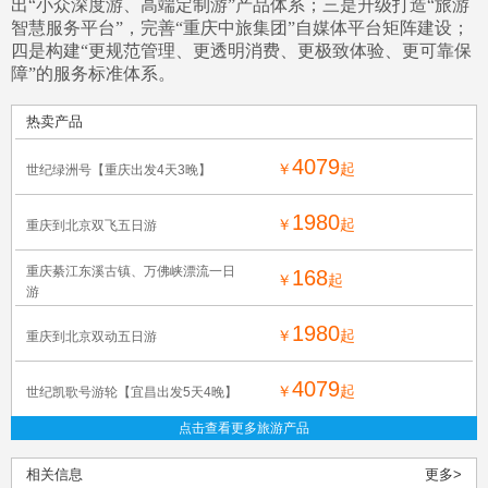
出“小众深度游、高端定制游”产品体系；三是升级打造“旅游
智慧服务平台”，完善“重庆中旅集团”自媒体平台矩阵建设；
四是构建“更规范管理、更透明消费、更极致体验、更可靠保
障”的服务标准体系。
热卖产品
4079
￥
起
世纪绿洲号【重庆出发4天3晚】
1980
￥
起
重庆到北京双飞五日游
重庆綦江东溪古镇、万佛峡漂流一日
168
￥
起
游
1980
￥
起
重庆到北京双动五日游
4079
￥
起
世纪凯歌号游轮【宜昌出发5天4晚】
点击查看更多旅游产品
相关信息
更多>