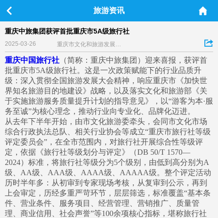
旅游资讯
重庆中旅集团获评首批重庆市5A级旅行社
2025-03-26
重庆市文化和旅游发展委员会关于评定重庆市等级旅行社的公告
重庆中国旅行社
（简称：重庆中旅集团）迎来喜报，获评首
批重庆市5A级旅行社。这是一次政策赋能下的行业品质升
级：深入贯彻全国旅游发展大会精神，响应重庆市《加快世
界知名旅游目的地建设》战略，以及落实文化和旅游部《关
于实施旅游服务质量提升计划的指导意见》，以“游客为本·服
务至诚”为核心理念，推动行业向专业化、品牌化迈进。
从去年下半年开始，由市文化旅游委牵头，会同市文化市场
综合行政执法总队、相关行业协会等成立“重庆市旅行社等级
评定委员会”，在全市范围内，对旅行社开展综合性等级评
定，依据《旅行社等级划分与评定》（DB 50/T 1570—
2024）标准，将旅行社等级分为5个级别，由低到高分别为A
级、AA级、AAA级、AAAA级、AAAAA级。整个评定活动
历时半年多：从初审到专家现场考核，从复审到公示，再到
上会审定，历经多重严苛环节，层层筛选，标准覆盖“基本条
件、营业条件、服务项目、经营管理、营销推广、质量管
理、商业信用、社会声誉”等100余项核心指标，堪称旅行社