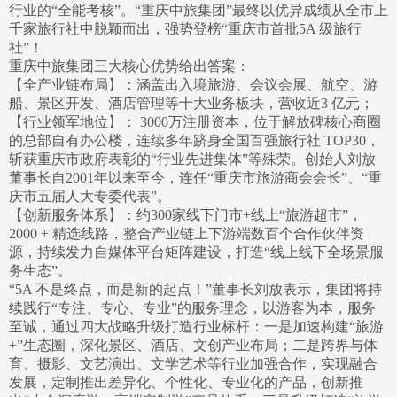
行业的“全能考核”。“重庆中旅集团”最终以优异成绩从全市上
千家旅行社中脱颖而出，强势登榜“重庆市首批5A 级旅行
社”！
重庆中旅集团三大核心优势给出答案：
【全产业链布局】：涵盖出入境旅游、会议会展、航空、游
船、景区开发、酒店管理等十大业务板块，营收近3 亿元；
【行业领军地位】： 3000万注册资本，位于解放碑核心商圈
的总部自有办公楼，连续多年跻身全国百强旅行社 TOP30，
斩获重庆市政府表彰的“行业先进集体”等殊荣。创始人刘放
董事长自2001年以来至今，连任“重庆市旅游商会会长”、“重
庆市五届人大专委代表”。
【创新服务体系】：约300家线下门市+线上“旅游超市”，
2000 + 精选线路，整合产业链上下游端数百个合作伙伴资
源，持续发力自媒体平台矩阵建设，打造“线上线下全场景服
务生态”。
“5A 不是终点，而是新的起点！”董事长刘放表示，集团将持
续践行“专注、专心、专业”的服务理念，以游客为本，服务
至诚，通过四大战略升级打造行业标杆：一是加速构建“旅游
+”生态圈，深化景区、酒店、文创产业布局；二是跨界与体
育、摄影、文艺演出、文学艺术等行业加强合作，实现融合
发展，定制推出差异化、个性化、专业化的产品，创新推