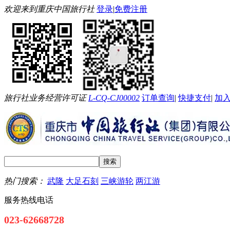
欢迎来到重庆中国旅行社
登录
|
免费注册
旅行社业务经营许可证
L-CQ-CJ00002
订单查询
|
快捷支付
|
加
热门搜索：
武隆
大足石刻
三峡游轮
两江游
服务热线电话
023-62668728