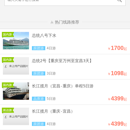
热门线路推荐
总统八号下水
1700
跟团游
4日游
￥
起
总统2号【重庆至万州至宜昌3天】
1098
跟团游
3日游
￥
起
长江揽月（宜昌-重庆）单程5日游
4399
品质游
5日游
￥
起
长江揽月（重庆-宜昌）
4399
跟团游
4日游
￥
起