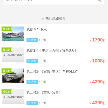
热门线路推荐
总统八号下水
1700
跟团游
4日游
￥
起
总统2号【重庆至万州至宜昌3天】
1098
跟团游
3日游
￥
起
长江揽月（宜昌-重庆）单程5日游
4399
品质游
5日游
￥
起
长江揽月（重庆-宜昌）
4399
跟团游
4日游
￥
起