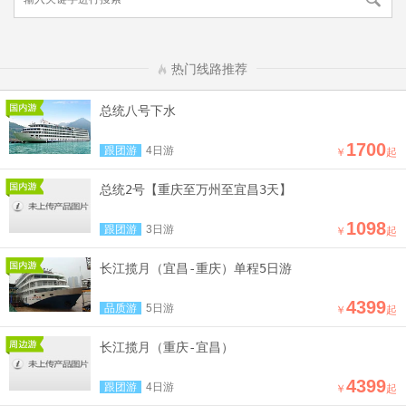
热门线路推荐
总统八号下水
1700
跟团游
4日游
￥
起
总统2号【重庆至万州至宜昌3天】
1098
跟团游
3日游
￥
起
长江揽月（宜昌-重庆）单程5日游
4399
品质游
5日游
￥
起
长江揽月（重庆-宜昌）
4399
跟团游
4日游
￥
起