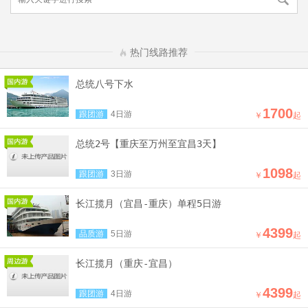
热门线路推荐
总统八号下水
1700
跟团游
4日游
￥
起
总统2号【重庆至万州至宜昌3天】
1098
跟团游
3日游
￥
起
长江揽月（宜昌-重庆）单程5日游
4399
品质游
5日游
￥
起
长江揽月（重庆-宜昌）
4399
跟团游
4日游
￥
起