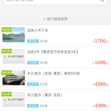
热门线路推荐
总统八号下水
1700
跟团游
4日游
￥
起
总统2号【重庆至万州至宜昌3天】
1098
跟团游
3日游
￥
起
长江揽月（宜昌-重庆）单程5日游
4399
品质游
5日游
￥
起
长江揽月（重庆-宜昌）
4399
跟团游
4日游
￥
起